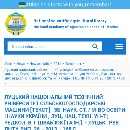
#Ukraine starts with you, remember!
National scientific agricultural library
National academy of agrarian sciences of Ukraine
Main
News
New arrivals
2014
December
Луцький національний технічний університет Сільськогосподарські
машини [Текст] : зб. наук. ст. / М-во освіти і науки України , Луц. нац. техн.
ун-т; редкол. В. І. Шваб`юк [та ін.]. - Луцьк : РВВ ЛНТУ. Вип. 26. - 2013. - 168
с
ЛУЦЬКИЙ НАЦІОНАЛЬНИЙ ТЕХНІЧНИЙ
УНІВЕРСИТЕТ СІЛЬСЬКОГОСПОДАРСЬКІ
МАШИНИ [ТЕКСТ] : ЗБ. НАУК. СТ. / М-ВО ОСВІТИ
І НАУКИ УКРАЇНИ , ЛУЦ. НАЦ. ТЕХН. УН-Т;
РЕДКОЛ. В. І. ШВАБ`ЮК [ТА ІН.]. - ЛУЦЬК : РВВ
ЛНТУ. ВИП. 26. - 2013. - 168 С