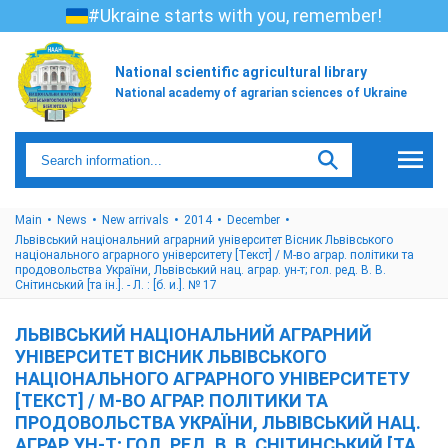
#Ukraine starts with you, remember!
National scientific agricultural library
National academy of agrarian sciences of Ukraine
Main
News
New arrivals
2014
December
Львівський національний аграрний університет Вісник Львівського
національного аграрного університету [Текст] / М-во аграр. політики та
продовольства України, Львівський нац. аграр. ун-т; гол. ред. В. В.
Снітинський [та ін.]. - Л. : [б. и.]. № 17
ЛЬВІВСЬКИЙ НАЦІОНАЛЬНИЙ АГРАРНИЙ
УНІВЕРСИТЕТ ВІСНИК ЛЬВІВСЬКОГО
НАЦІОНАЛЬНОГО АГРАРНОГО УНІВЕРСИТЕТУ
[ТЕКСТ] / М-ВО АГРАР. ПОЛІТИКИ ТА
ПРОДОВОЛЬСТВА УКРАЇНИ, ЛЬВІВСЬКИЙ НАЦ.
АГРАР. УН-Т; ГОЛ. РЕД. В. В. СНІТИНСЬКИЙ [ТА