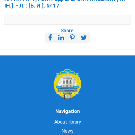
ІН.]. - Л. : [Б. И.]. № 17
Share:
Navigation
About library
News