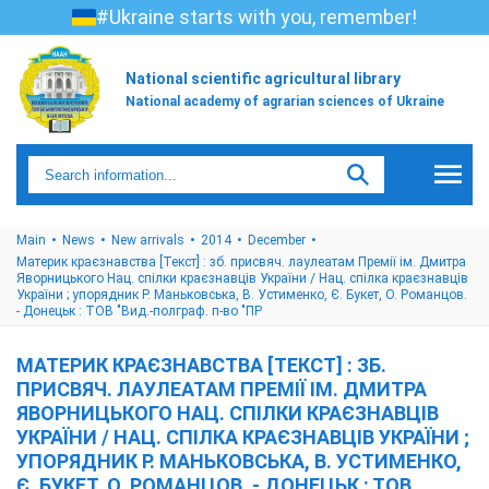
#Ukraine starts with you, remember!
National scientific agricultural library
National academy of agrarian sciences of Ukraine
Main
News
New arrivals
2014
December
Материк краєзнавства [Текст] : зб. присвяч. лаулеатам Премії ім. Дмитра
Яворницького Нац. спілки краєзнавців України / Нац. спілка краєзнавців
України ; упорядник Р. Маньковська, В. Устименко, Є. Букет, О. Романцов.
- Донецьк : ТОВ "Вид.-полграф. п-во "ПР
МАТЕРИК КРАЄЗНАВСТВА [ТЕКСТ] : ЗБ.
ПРИСВЯЧ. ЛАУЛЕАТАМ ПРЕМІЇ ІМ. ДМИТРА
ЯВОРНИЦЬКОГО НАЦ. СПІЛКИ КРАЄЗНАВЦІВ
УКРАЇНИ / НАЦ. СПІЛКА КРАЄЗНАВЦІВ УКРАЇНИ ;
УПОРЯДНИК Р. МАНЬКОВСЬКА, В. УСТИМЕНКО,
Є. БУКЕТ, О. РОМАНЦОВ. - ДОНЕЦЬК : ТОВ