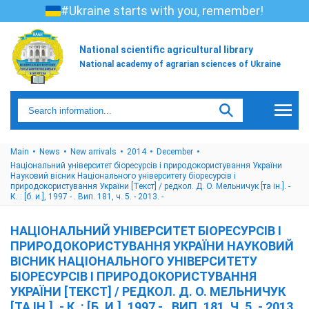
#Ukraine starts with you, remember!
National scientific agricultural library
National academy of agrarian sciences of Ukraine
Main
News
New arrivals
2014
December
Національний університет біоресурсів і природокористування України
Науковий вісник Національного університету біоресурсів і
природокористування України [Текст] / редкол. Д. О. Мельничук [та ін.]. -
К. : [б. и.], 1997 - . Вип. 181, ч. 5. - 2013. -
НАЦІОНАЛЬНИЙ УНІВЕРСИТЕТ БІОРЕСУРСІВ І
ПРИРОДОКОРИСТУВАННЯ УКРАЇНИ НАУКОВИЙ
ВІСНИК НАЦІОНАЛЬНОГО УНІВЕРСИТЕТУ
БІОРЕСУРСІВ І ПРИРОДОКОРИСТУВАННЯ
УКРАЇНИ [ТЕКСТ] / РЕДКОЛ. Д. О. МЕЛЬНИЧУК
[ТА ІН.]. - К. : [Б. И.], 1997 - . ВИП. 181, Ч. 5. - 2013.