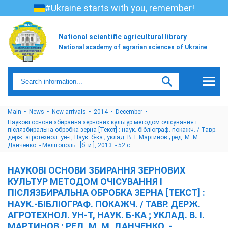
#Ukraine starts with you, remember!
National scientific agricultural library
National academy of agrarian sciences of Ukraine
Main
News
New arrivals
2014
December
Наукові основи збирання зернових культур методом очісування і
післязбиральна обробка зерна [Текст] : наук.-бібліограф. покажч. / Тавр.
держ. агротехнол. ун-т, Наук. б-ка ; уклад. В. І. Мартинов ; ред. М. М.
Данченко. - Мелітополь : [б. и.], 2013. - 52 с
НАУКОВІ ОСНОВИ ЗБИРАННЯ ЗЕРНОВИХ
КУЛЬТУР МЕТОДОМ ОЧІСУВАННЯ І
ПІСЛЯЗБИРАЛЬНА ОБРОБКА ЗЕРНА [ТЕКСТ] :
НАУК.-БІБЛІОГРАФ. ПОКАЖЧ. / ТАВР. ДЕРЖ.
АГРОТЕХНОЛ. УН-Т, НАУК. Б-КА ; УКЛАД. В. І.
МАРТИНОВ ; РЕД. М. М. ДАНЧЕНКО. -