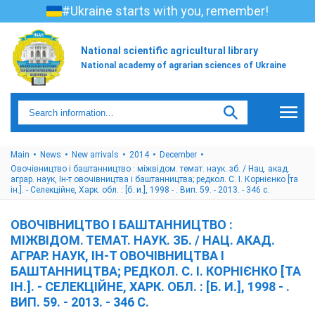
#Ukraine starts with you, remember!
National scientific agricultural library
National academy of agrarian sciences of Ukraine
Main
News
New arrivals
2014
December
Овочівництво і баштанництво : міжвідом. темат. наук. зб. / Нац. акад.
аграр. наук, Ін-т овочівництва і баштанництва; редкол. С. І. Корнієнко [та
ін.]. - Селекційне, Харк. обл. : [б. и.], 1998 - . Вип. 59. - 2013. - 346 с.
ОВОЧІВНИЦТВО І БАШТАННИЦТВО :
МІЖВІДОМ. ТЕМАТ. НАУК. ЗБ. / НАЦ. АКАД.
АГРАР. НАУК, ІН-Т ОВОЧІВНИЦТВА І
БАШТАННИЦТВА; РЕДКОЛ. С. І. КОРНІЄНКО [ТА
ІН.]. - СЕЛЕКЦІЙНЕ, ХАРК. ОБЛ. : [Б. И.], 1998 - .
ВИП. 59. - 2013. - 346 С.