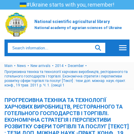
#Ukraine starts with you, remember!
National scientific agricultural library
National academy of agrarian sciences of Ukraine
Main
News
New arrivals
2014
December
Прогресивна техніка та технології харчових виробництв, ресторанного та
готельного господарств і торгівлі. Економічна стратегія і перспективи
розвитку сфери торгівлі та послуг [Текст] : тези доп. міжнар. наук.-практ.
конф., 19 трав. 2011 р. Ч. 1. (секції 1
ПРОГРЕСИВНА ТЕХНІКА ТА ТЕХНОЛОГІЇ
ХАРЧОВИХ ВИРОБНИЦТВ, РЕСТОРАННОГО ТА
ГОТЕЛЬНОГО ГОСПОДАРСТВ І ТОРГІВЛІ.
ЕКОНОМІЧНА СТРАТЕГІЯ І ПЕРСПЕКТИВИ
РОЗВИТКУ СФЕРИ ТОРГІВЛІ ТА ПОСЛУГ [ТЕКСТ]
: ТЕЗИ ДОП. МІЖНАР. НАУК.-ПРАКТ. КОНФ., 19