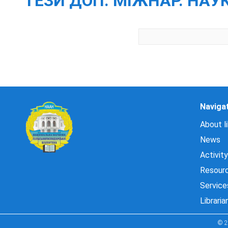
ТЕЗИ ДОП. МІЖНАР. НАУК.-
Naviga
About li
News
Activity
Resour
Service
Libraria
© 2