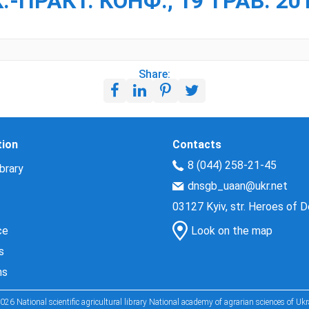
ПРАКТ. КОНФ., 19 ТРАВ. 2011 
Share:
tion
Contacts
8 (044) 258-21-45
brary
dnsgb_uaan@ukr.net
03127 Kyiv, str. Heroes of 
ce
Look on the map
s
ns
026 National scientific agricultural library National academy of agrarian sciences of Ukr