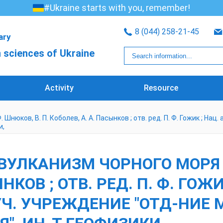
#Ukraine starts with you, remember!
8 (044) 258-21-45
rary
 sciences of Ukraine
Activity
Resource
 Шнюков, В. П. Коболев, А. А. Пасынков ; отв. ред. П. Ф. Гожик ; Нац
и,
ВУЛКАНИЗМ ЧОРНОГО МОРЯ [
ЫНКОВ ; ОТВ. РЕД. П. Ф. ГОЖ
УЧ. УЧРЕЖДЕНИЕ "ОТД-НИЕ