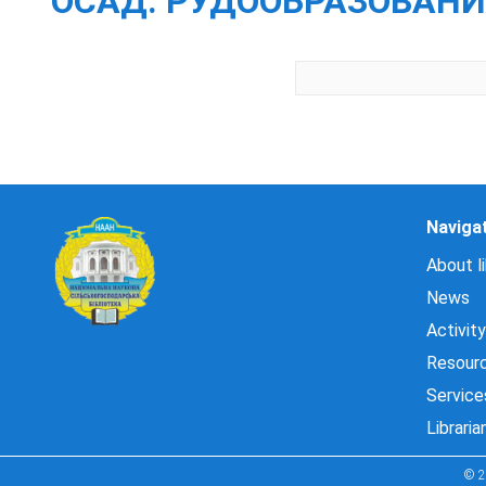
ОСАД. РУДООБРАЗОВАНИЯ
Naviga
About li
News
Activity
Resour
Service
Libraria
© 2