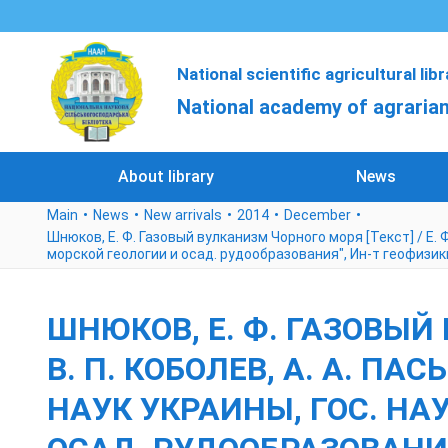
National scientific agricultural lib
National academy of agrarian
About library
News
Main
News
New arrivals
2014
December
Шнюков, Е. Ф. Газовый вулканизм Чорного моря [Текст] / Е. Ф.
морской геологии и осад. рудообразования", Ин-т геофизик
ШНЮКОВ, Е. Ф. ГАЗОВЫЙ 
В. П. КОБОЛЕВ, А. А. ПАС
НАУК УКРАИНЫ, ГОС. НА