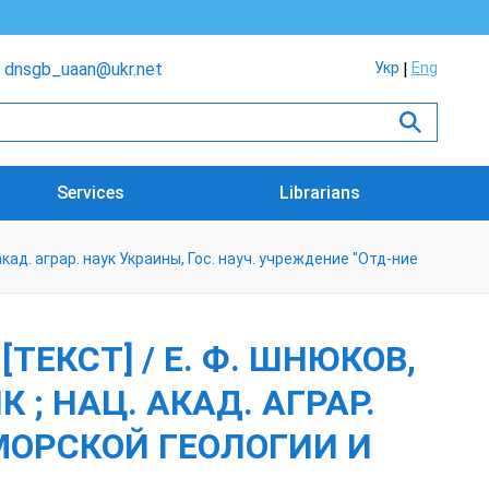
dnsgb_uaan@ukr.net
Укр
Eng
Services
Librarians
. акад. аграр. наук Украины, Гос. науч. учреждение "Отд-ние
ТЕКСТ] / Е. Ф. ШНЮКОВ,
ИК ; НАЦ. АКАД. АГРАР.
 МОРСКОЙ ГЕОЛОГИИ И