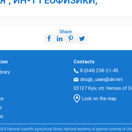
", ИН-Т ГЕОФИЗИКИ,
Share:
tion
Contacts
8 (044) 258-21-45
brary
dnsgb_uaan@ukr.net
03127 Kyiv, str. Heroes of 
ce
Look on the map
s
ns
026 National scientific agricultural library National academy of agrarian sciences of Ukr