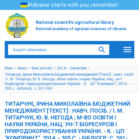
#Ukraine starts with you, remember!
National scientific agricultural library
National academy of agrarian sciences of Ukraine
Main
News
New arrivals
2014
December
Титарчук, Ірина Миколаївна Бюджетний менеджмент [Текст] : навч. посіб.
/ І. М. Титарчук, Ю. В. Негода ; М-во освіти і науки України, Нац. ун-т
біоресурсів і природокористування України. - К. : ЦП "Компринт", 2014. -
305 с. - Бібліогр.: с. 261-269
ТИТАРЧУК, ІРИНА МИКОЛАЇВНА БЮДЖЕТНИЙ
МЕНЕДЖМЕНТ [ТЕКСТ] : НАВЧ. ПОСІБ. / І. М.
ТИТАРЧУК, Ю. В. НЕГОДА ; М-ВО ОСВІТИ І
НАУКИ УКРАЇНИ, НАЦ. УН-Т БІОРЕСУРСІВ І
ПРИРОДОКОРИСТУВАННЯ УКРАЇНИ. - К. : ЦП
"КОМПРИНТ", 2014. - 305 С. - БІБЛІОГР.: С. 261-