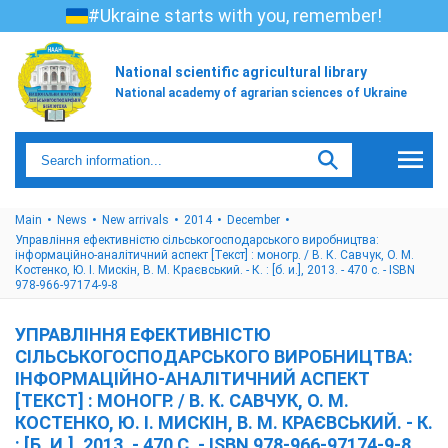
#Ukraine starts with you, remember!
National scientific agricultural library
National academy of agrarian sciences of Ukraine
Main
News
New arrivals
2014
December
Управління ефективністю сільськогосподарського виробництва:
інформаційно-аналітичний аспект [Текст] : моногр. / В. К. Савчук, О. М.
Костенко, Ю. І. Мискін, В. М. Краєвський. - К. : [б. и.], 2013. - 470 с. - ISBN
978-966-97174-9-8
УПРАВЛІННЯ ЕФЕКТИВНІСТЮ
СІЛЬСЬКОГОСПОДАРСЬКОГО ВИРОБНИЦТВА:
ІНФОРМАЦІЙНО-АНАЛІТИЧНИЙ АСПЕКТ
[ТЕКСТ] : МОНОГР. / В. К. САВЧУК, О. М.
КОСТЕНКО, Ю. І. МИСКІН, В. М. КРАЄВСЬКИЙ. - К.
: [Б. И.], 2013. - 470 С. - ISBN 978-966-97174-9-8