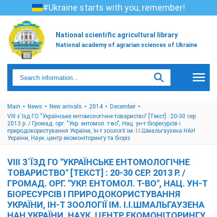
#Ukraine starts with you, remember!
National scientific agricultural library
National academy of agrarian sciences of Ukraine
Main
News
New arrivals
2014
December
VIII з`їзд ГО "Українське ентомологічне товариство" [Текст] : 20-30 сер.
2013 р. / Громад. орг. "Укр. ентомол. т-во", Нац. ун-т біоресурсів і
природокористування України, Ін-т зоології ім. І.І.Шмальгаузена НАН
України, Наук. центр екомоніторингу та біоріз
VIII З`ЇЗД ГО "УКРАЇНСЬКЕ ЕНТОМОЛОГІЧНЕ
ТОВАРИСТВО" [ТЕКСТ] : 20-30 СЕР. 2013 Р. /
ГРОМАД. ОРГ. "УКР. ЕНТОМОЛ. Т-ВО", НАЦ. УН-Т
БІОРЕСУРСІВ І ПРИРОДОКОРИСТУВАННЯ
УКРАЇНИ, ІН-Т ЗООЛОГІЇ ІМ. І.І.ШМАЛЬГАУЗЕНА
НАН УКРАЇНИ, НАУК. ЦЕНТР ЕКОМОНІТОРИНГУ