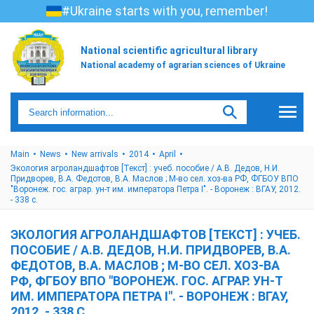
#Ukraine starts with you, remember!
National scientific agricultural library
National academy of agrarian sciences of Ukraine
Main
News
New arrivals
2014
April
Экология агроландшафтов [Текст] : учеб. пособие / А.В. Дедов, Н.И.
Придворев, В.А. Федотов, В.А. Маслов ; М-во сел. хоз-ва РФ, ФГБОУ ВПО
"Воронеж. гос. аграр. ун-т им. императора Петра I". - Воронеж : ВГАУ, 2012.
- 338 с.
ЭКОЛОГИЯ АГРОЛАНДШАФТОВ [ТЕКСТ] : УЧЕБ.
ПОСОБИЕ / А.В. ДЕДОВ, Н.И. ПРИДВОРЕВ, В.А.
ФЕДОТОВ, В.А. МАСЛОВ ; М-ВО СЕЛ. ХОЗ-ВА
РФ, ФГБОУ ВПО "ВОРОНЕЖ. ГОС. АГРАР. УН-Т
ИМ. ИМПЕРАТОРА ПЕТРА I". - ВОРОНЕЖ : ВГАУ,
2012. - 338 С.