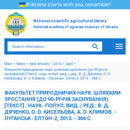
#Ukraine starts with you, remember!
National scientific agricultural library
National academy of agrarian sciences of Ukraine
Main
News
New arrivals
2014
April
Факультет природничих наук: шляхами зростання (до 90-річчя
заснування) [Текст] : наук.-попул. вид. / ред.: В. Д. Дяченко, О. О.
Кисельова, А. О. Климов. - Луганськ : Елтон-2, 2013. - 366 с.
ФАКУЛЬТЕТ ПРИРОДНИЧИХ НАУК: ШЛЯХАМИ
ЗРОСТАННЯ (ДО 90-РІЧЧЯ ЗАСНУВАННЯ)
[ТЕКСТ] : НАУК.-ПОПУЛ. ВИД. / РЕД.: В. Д.
ДЯЧЕНКО, О. О. КИСЕЛЬОВА, А. О. КЛИМОВ. -
ЛУГАНСЬК : ЕЛТОН-2, 2013. - 366 С.