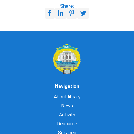
Share:
Navigation
About library
News
Activity
Resource
Services