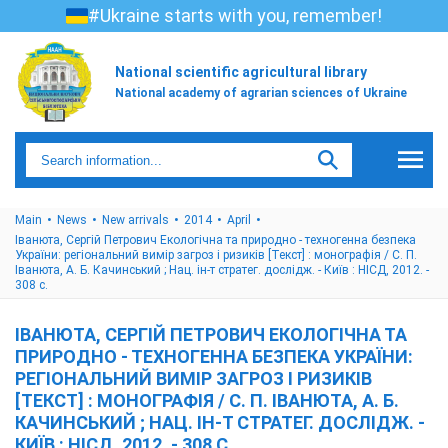
#Ukraine starts with you, remember!
National scientific agricultural library
National academy of agrarian sciences of Ukraine
Main
News
New arrivals
2014
April
Іванюта, Сергій Петрович Екологічна та природно - техногенна безпека
України: регіональний вимір загроз і ризиків [Текст] : монографія / С. П.
Іванюта, А. Б. Качинський ; Нац. ін-т стратег. дослідж. - Київ : НІСД, 2012. -
308 с.
ІВАНЮТА, СЕРГІЙ ПЕТРОВИЧ ЕКОЛОГІЧНА ТА
ПРИРОДНО - ТЕХНОГЕННА БЕЗПЕКА УКРАЇНИ:
РЕГІОНАЛЬНИЙ ВИМІР ЗАГРОЗ І РИЗИКІВ
[ТЕКСТ] : МОНОГРАФІЯ / С. П. ІВАНЮТА, А. Б.
КАЧИНСЬКИЙ ; НАЦ. ІН-Т СТРАТЕГ. ДОСЛІДЖ. -
КИЇВ : НІСД, 2012. - 308 С.