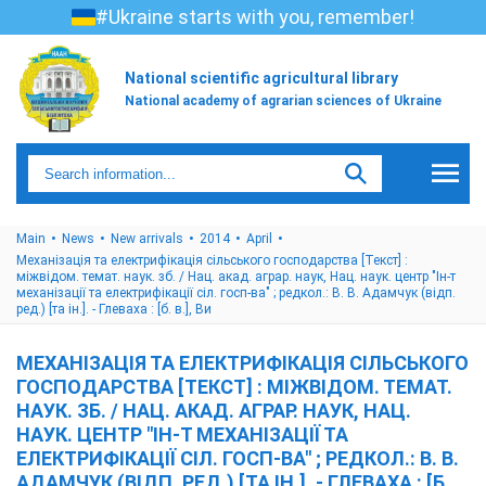
#Ukraine starts with you, remember!
National scientific agricultural library
National academy of agrarian sciences of Ukraine
Main
News
New arrivals
2014
April
Механізація та електрифікація сільського господарства [Текст] :
міжвідом. темат. наук. зб. / Нац. акад. аграр. наук, Нац. наук. центр "Ін-т
механізації та електрифікації сіл. госп-ва" ; редкол.: В. В. Адамчук (відп.
ред.) [та ін.]. - Глеваха : [б. в.], Ви
МЕХАНІЗАЦІЯ ТА ЕЛЕКТРИФІКАЦІЯ СІЛЬСЬКОГО
ГОСПОДАРСТВА [ТЕКСТ] : МІЖВІДОМ. ТЕМАТ.
НАУК. ЗБ. / НАЦ. АКАД. АГРАР. НАУК, НАЦ.
НАУК. ЦЕНТР "ІН-Т МЕХАНІЗАЦІЇ ТА
ЕЛЕКТРИФІКАЦІЇ СІЛ. ГОСП-ВА" ; РЕДКОЛ.: В. В.
АДАМЧУК (ВІДП. РЕД.) [ТА ІН.]. - ГЛЕВАХА : [Б.