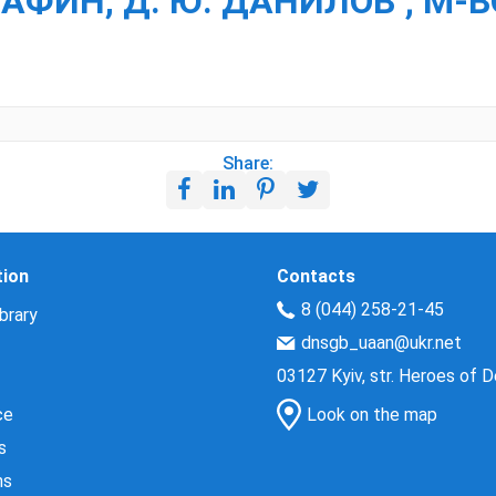
ТАФИН, Д. Ю. ДАНИЛОВ ; М-
Share:
tion
Contacts
8 (044) 258-21-45
brary
dnsgb_uaan@ukr.net
03127 Kyiv, str. Heroes of 
ce
Look on the map
s
ns