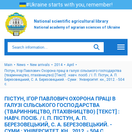
#Ukraine starts with you, remember!
National scientific agricultural library
National academy of agrarian sciences of Ukraine
Main
News
New arrivals
2014
April
Пістун, Ігор Павлович Охорона праці в галузі сільського господарства
(тваринництво, птахівництво) [Текст] : навч. посіб. / І. П. Пістун, А. П.
Березовецький, С. А. Березовецький. - Суми : Університет. кн., 2012. - 504
с.
ПІСТУН, ІГОР ПАВЛОВИЧ ОХОРОНА ПРАЦІ В
ГАЛУЗІ СІЛЬСЬКОГО ГОСПОДАРСТВА
(ТВАРИННИЦТВО, ПТАХІВНИЦТВО) [ТЕКСТ] :
НАВЧ. ПОСІБ. / І. П. ПІСТУН, А. П.
БЕРЕЗОВЕЦЬКИЙ, С. А. БЕРЕЗОВЕЦЬКИЙ. -
СУМИ : УНІВЕРСИТЕТ. КН., 2012. - 504 С.