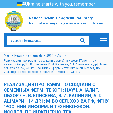
#Ukraine starts with you, remember!
National scientific agricultural library
National academy of agrarian sciences of Ukraine
Main
News
New arrivals
2014
April
Реализация программ по созданию семейных ферм [Текст] : науч.
аналит. обзор / Н. В. Елисеева, В. И. Калинин, А. Г. Ашмарин [и др.] ; М-во
сел. хоз-ва РФ, ФГНУ "Рос. НИИ информ. и технико-экон. исслед. по
инженерно-техн. обеспечению АПК". - Москва : ФГБНУ
РЕАЛИЗАЦИЯ ПРОГРАММ ПО СОЗДАНИЮ
СЕМЕЙНЫХ ФЕРМ [ТЕКСТ] : НАУЧ. АНАЛИТ.
ОБЗОР / Н. В. ЕЛИСЕЕВА, В. И. КАЛИНИН, А. Г.
АШМАРИН [И ДР.] ; М-ВО СЕЛ. ХОЗ-ВА РФ, ФГНУ
"РОС. НИИ ИНФОРМ. И ТЕХНИКО-ЭКОН.
ИССЛЕД. ПО ИНЖЕНЕРНО-ТЕХН.