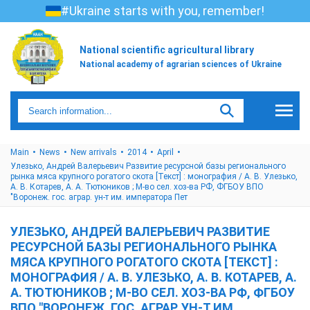
#Ukraine starts with you, remember!
National scientific agricultural library
National academy of agrarian sciences of Ukraine
Main
News
New arrivals
2014
April
Улезько, Андрей Валерьевич Развитие ресурсной базы регионального
рынка мяса крупного рогатого скота [Текст] : монография / А. В. Улезько,
А. В. Котарев, А. А. Тютюников ; М-во сел. хоз-ва РФ, ФГБОУ ВПО
"Воронеж. гос. аграр. ун-т им. императора Пет
УЛЕЗЬКО, АНДРЕЙ ВАЛЕРЬЕВИЧ РАЗВИТИЕ
РЕСУРСНОЙ БАЗЫ РЕГИОНАЛЬНОГО РЫНКА
МЯСА КРУПНОГО РОГАТОГО СКОТА [ТЕКСТ] :
МОНОГРАФИЯ / А. В. УЛЕЗЬКО, А. В. КОТАРЕВ, А.
А. ТЮТЮНИКОВ ; М-ВО СЕЛ. ХОЗ-ВА РФ, ФГБОУ
ВПО "ВОРОНЕЖ. ГОС. АГРАР. УН-Т ИМ.