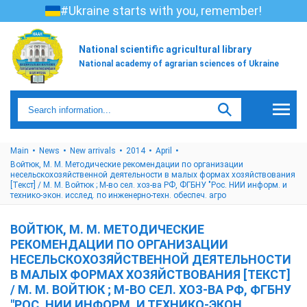
#Ukraine starts with you, remember!
National scientific agricultural library
National academy of agrarian sciences of Ukraine
Main
News
New arrivals
2014
April
Войтюк, М. М. Методические рекомендации по организации
несельскохозяйственной деятельности в малых формах хозяйствования
[Текст] / М. М. Войтюк ; М-во сел. хоз-ва РФ, ФГБНУ "Рос. НИИ информ. и
технико-экон. исслед. по инженерно-техн. обеспеч. агро
ВОЙТЮК, М. М. МЕТОДИЧЕСКИЕ
РЕКОМЕНДАЦИИ ПО ОРГАНИЗАЦИИ
НЕСЕЛЬСКОХОЗЯЙСТВЕННОЙ ДЕЯТЕЛЬНОСТИ
В МАЛЫХ ФОРМАХ ХОЗЯЙСТВОВАНИЯ [ТЕКСТ]
/ М. М. ВОЙТЮК ; М-ВО СЕЛ. ХОЗ-ВА РФ, ФГБНУ
"РОС. НИИ ИНФОРМ. И ТЕХНИКО-ЭКОН.