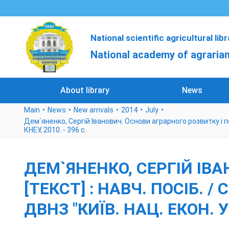
National scientific agricultural lib
National academy of agrarian
About library
News
Main
News
New arrivals
2014
July
Дем`яненко, Сергій Іванович. Основи аграрного розвитку і політ
КНЕУ, 2010. - 396 с.
ДЕМ`ЯНЕНКО, СЕРГІЙ ІВ
[ТЕКСТ] : НАВЧ. ПОСІБ. /
ДВНЗ "КИЇВ. НАЦ. ЕКОН. УН