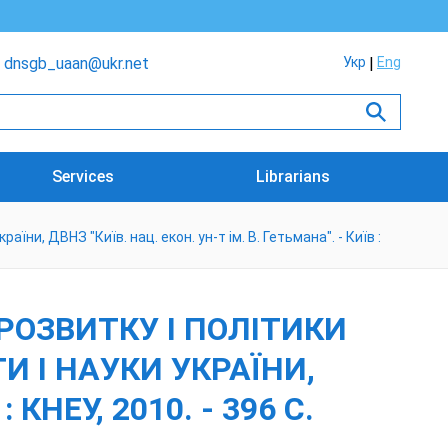
dnsgb_uaan@ukr.net
Укр
Eng
Services
Librarians
аїни, ДВНЗ "Київ. нац. екон. ун-т ім. В. Гетьмана". - Київ :
РОЗВИТКУ І ПОЛІТИКИ
ІТИ І НАУКИ УКРАЇНИ,
 КНЕУ, 2010. - 396 С.