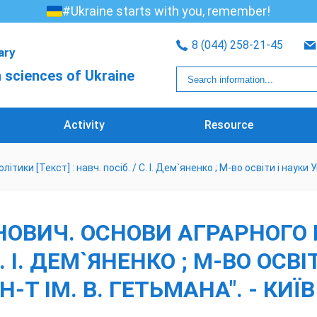
#Ukraine starts with you, remember!
8 (044) 258-21-45
rary
 sciences of Ukraine
Activity
Resource
ики [Текст] : навч. посіб. / С. І. Дем`яненко ; М-во освіти і науки Укр
АНОВИЧ. ОСНОВИ АГРАРНОГО 
 С. І. ДЕМ`ЯНЕНКО ; М-ВО ОСВ
-Т ІМ. В. ГЕТЬМАНА". - КИЇВ :