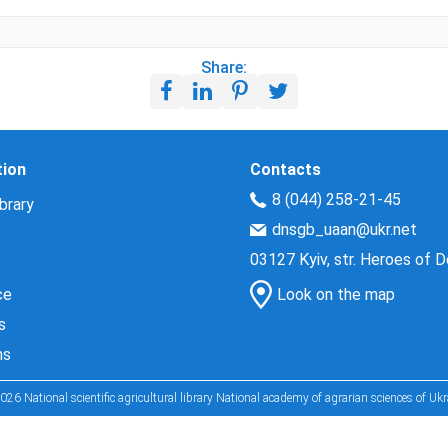
Share:
tion
Contacts
8 (044) 258-21-45
brary
dnsgb_uaan@ukr.net
03127 Kyiv, str. Heroes of 
ce
Look on the map
s
ns
026 National scientific agricultural library National academy of agrarian sciences of Ukr