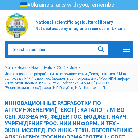
#Ukraine starts with you, remember!
National scientific agricultural library
National academy of agrarian sciences of Ukraine
Main
News
New arrivals
2014
July
Инновационные разработки по агроинженерии [Текст] : каталог / М-во
сел. хоз-ва РФ, Федер. гос. бюджет. науч. учреждение "Рос. НИИ информ.
и тех.-экон. исслед. по инж.-техн. обеспечению АПК" (ФГБНУ
"Росинформагротех") ; сост. И.Г. Голубев, И.А. Шванская, Л
ИННОВАЦИОННЫЕ РАЗРАБОТКИ ПО
АГРОИНЖЕНЕРИИ [ТЕКСТ] : КАТАЛОГ / М-ВО
СЕЛ. ХОЗ-ВА РФ, ФЕДЕР. ГОС. БЮДЖЕТ. НАУЧ.
УЧРЕЖДЕНИЕ "РОС. НИИ ИНФОРМ. И ТЕХ.-
ЭКОН. ИССЛЕД. ПО ИНЖ.-ТЕХН. ОБЕСПЕЧЕНИЮ
АПК" (ФГБНУ "РОСИНФОРМАГРОТЕХ") ; СОСТ.