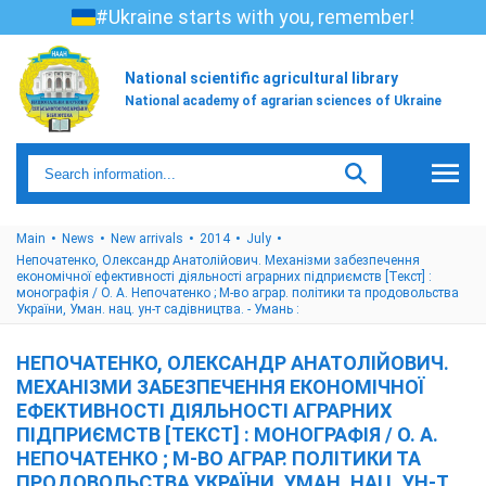
#Ukraine starts with you, remember!
National scientific agricultural library
National academy of agrarian sciences of Ukraine
Main
News
New arrivals
2014
July
Непочатенко, Олександр Анатолійович. Механізми забезпечення
економічної ефективності діяльності аграрних підприємств [Текст] :
монографія / О. А. Непочатенко ; М-во аграр. політики та продовольства
України, Уман. нац. ун-т садівництва. - Умань :
НЕПОЧАТЕНКО, ОЛЕКСАНДР АНАТОЛІЙОВИЧ.
МЕХАНІЗМИ ЗАБЕЗПЕЧЕННЯ ЕКОНОМІЧНОЇ
ЕФЕКТИВНОСТІ ДІЯЛЬНОСТІ АГРАРНИХ
ПІДПРИЄМСТВ [ТЕКСТ] : МОНОГРАФІЯ / О. А.
НЕПОЧАТЕНКО ; М-ВО АГРАР. ПОЛІТИКИ ТА
ПРОДОВОЛЬСТВА УКРАЇНИ, УМАН. НАЦ. УН-Т