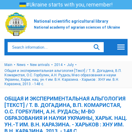
#Ukraine starts with you, remember!
National scientific agricultural library
National academy of agrarian sciences of Ukraine
Main
News
New arrivals
2014
July
Общая и экспериментальная альгология [Текст] / Т. В. Догадина, В.П.
Комаристая, О.С. Горбулин, А.Н. Рудась; М-во образования и науки
Украины, Харьк. нац. ун.-т им. В.Н. Каразина. - Харьков : ХНУ им. В.Н.
Каразина, 2013. - 148 с.
ОБЩАЯ И ЭКСПЕРИМЕНТАЛЬНАЯ АЛЬГОЛОГИЯ
[ТЕКСТ] / Т. В. ДОГАДИНА, В.П. КОМАРИСТАЯ,
О.С. ГОРБУЛИН, А.Н. РУДАСЬ; М-ВО
ОБРАЗОВАНИЯ И НАУКИ УКРАИНЫ, ХАРЬК. НАЦ.
УН.-Т ИМ. В.Н. КАРАЗИНА. - ХАРЬКОВ : ХНУ ИМ.
В.Н. КАРАЗИНА, 2013. - 148 С.