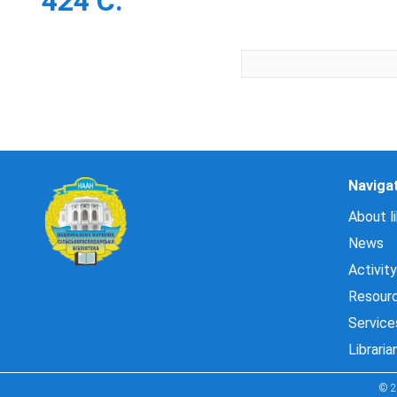
424 С.
Naviga
About li
News
Activity
Resour
Service
Libraria
© 2