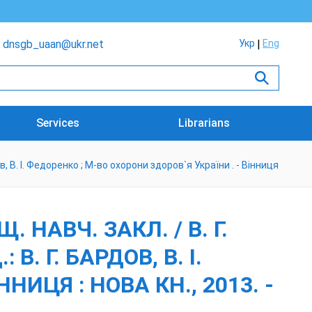
dnsgb_uaan@ukr.net
Укр
Eng
Services
Librarians
рдов, В. І. Федоренко ; М-во охорони здоров`я України . - Вінниця
 НАВЧ. ЗАКЛ. / В. Г.
 В. Г. БАРДОВ, В. І.
НИЦЯ : НОВА КН., 2013. -