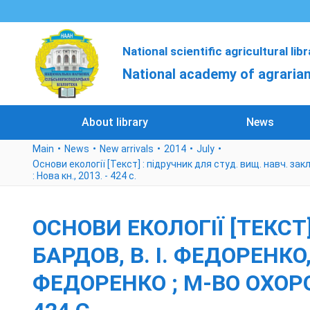
National scientific agricultural lib
National academy of agrarian
About library
News
Main
News
New arrivals
2014
July
Основи екології [Текст] : підручник для студ. вищ. навч. закл. /
: Нова кн., 2013. - 424 с.
ОСНОВИ ЕКОЛОГІЇ [ТЕКСТ]
БАРДОВ, В. І. ФЕДОРЕНКО, Е
ФЕДОРЕНКО ; М-ВО ОХОРОН