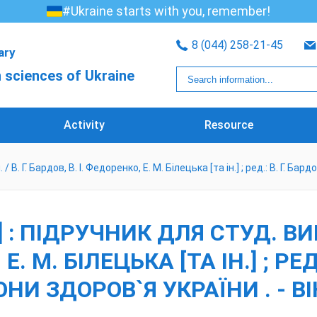
#Ukraine starts with you, remember!
8 (044) 258-21-45
rary
 sciences of Ukraine
Activity
Resource
 В. Г. Бардов, В. І. Федоренко, Е. М. Білецька [та ін.] ; ред.: В. Г. Ба
 : ПІДРУЧНИК ДЛЯ СТУД. ВИЩ.
. М. БІЛЕЦЬКА [ТА ІН.] ; РЕД.:
И ЗДОРОВ`Я УКРАЇНИ . - ВІН