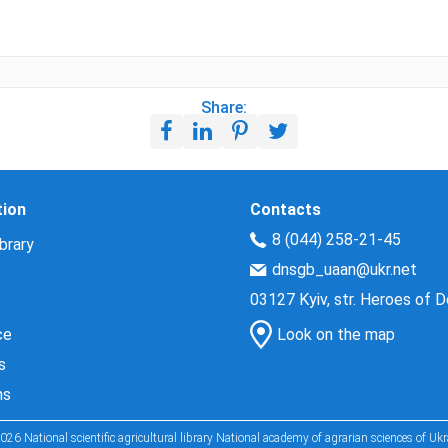
Share:
tion
Contacts
8 (044) 258-21-45
brary
dnsgb_uaan@ukr.net
03127 Kyiv, str. Heroes of 
ce
Look on the map
s
ns
026 National scientific agricultural library National academy of agrarian sciences of Ukr