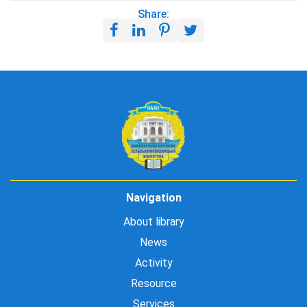
Share:
Navigation
About library
News
Activity
Resource
Services