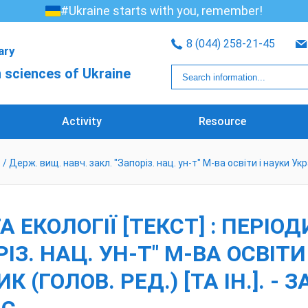
#Ukraine starts with you, remember!
8 (044) 258-21-45
rary
 sciences of Ukraine
Activity
Resource
 / Держ. вищ. навч. закл. "Запоріз. нац. ун-т" М-ва освіти і науки Укра
 ЕКОЛОГІЇ [ТЕКСТ] : ПЕРІОД
ІЗ. НАЦ. УН-Т" М-ВА ОСВІТИ
К (ГОЛОВ. РЕД.) [ТА ІН.]. -