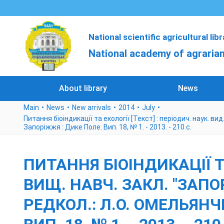
National scientific agricultural lib
National academy of agrarian
About library
News
Main
News
New arrivals
2014
July
Питання біоіндикації та екології [Текст] : періодич. наук. вид.
Запоріжжя : Дике Поле. Вип. 18, № 1. - 2013. - 210 с.
ПИТАННЯ БІОІНДИКАЦІЇ ТА
ВИЩ. НАВЧ. ЗАКЛ. "ЗАПОР
РЕДКОЛ.: Л.О. ОМЕЛЬЯНЧИ