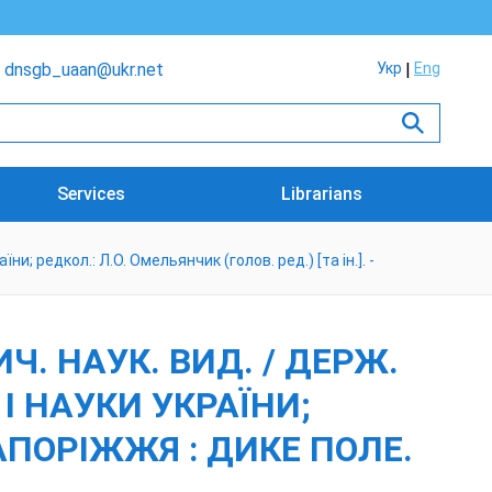
dnsgb_uaan@ukr.net
Укр
Eng
Services
Librarians
їни; редкол.: Л.О. Омельянчик (голов. ред.) [та ін.]. -
ИЧ. НАУК. ВИД. / ДЕРЖ.
 І НАУКИ УКРАЇНИ;
 ЗАПОРІЖЖЯ : ДИКЕ ПОЛЕ.