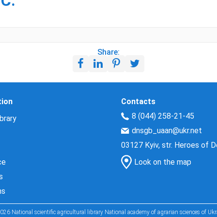
 С.
Share:
tion
Contacts
8 (044) 258-21-45
brary
dnsgb_uaan@ukr.net
03127 Kyiv, str. Heroes of 
ce
Look on the map
s
ns
026 National scientific agricultural library National academy of agrarian sciences of Ukr