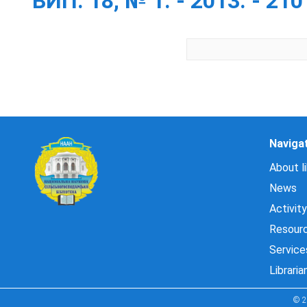
ВИП. 18, № 1. - 2013. - 210
Naviga
About li
News
Activity
Resour
Service
Libraria
© 2