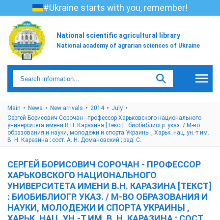
#Ukraine starts with you, remember!
National scientific agricultural library
National academy of agrarian sciences of Ukraine
Main
News
New arrivals
2014
July
Сергей Борисович Сорочан - профессор Харьковского национального
университета имени В.Н. Каразина [Текст] : биобиблиогр. указ. / М-во
образования и науки, молодежи и спорта Украины , Харьк. нац. ун.-т им.
В. Н. Каразина ; сост. А. Н. Домановский ; ред. С.
СЕРГЕЙ БОРИСОВИЧ СОРОЧАН - ПРОФЕССОР
ХАРЬКОВСКОГО НАЦИОНАЛЬНОГО
УНИВЕРСИТЕТА ИМЕНИ В.Н. КАРАЗИНА [ТЕКСТ]
: БИОБИБЛИОГР. УКАЗ. / М-ВО ОБРАЗОВАНИЯ И
НАУКИ, МОЛОДЕЖИ И СПОРТА УКРАИНЫ ,
ХАРЬК. НАЦ. УН.-Т ИМ. В. Н. КАРАЗИНА ; СОСТ.