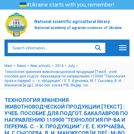
#Ukraine starts with you, remember!
National scientific agricultural library
National academy of agrarian sciences of Ukraine
Main
News
New arrivals
2014
July
Технология хранения животноводческой продукции [Текст] : учеб.
пособие для подгот. бакалавров по направлению 110900 "Технология
пр-ва и перераб. с. - х. продукции" / Е. Е. Курчаева, М. Г. Сысоева, В. И.
Манжесов [и др.] ; М-во сел. хоз-ва РФ, Федер. гос.
ТЕХНОЛОГИЯ ХРАНЕНИЯ
ЖИВОТНОВОДЧЕСКОЙ ПРОДУКЦИИ [ТЕКСТ] :
УЧЕБ. ПОСОБИЕ ДЛЯ ПОДГОТ. БАКАЛАВРОВ ПО
НАПРАВЛЕНИЮ 110900 "ТЕХНОЛОГИЯ ПР-ВА И
ПЕРЕРАБ. С. - Х. ПРОДУКЦИИ" / Е. Е. КУРЧАЕВА,
М. Г. СЫСОЕВА, В. И. МАНЖЕСОВ [И ДР.] ; М-ВО