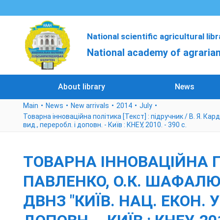
National scientific agricultural lib
National academy of agrarian
About library
News
Main
News
New arrivals
2014
July
Товарна інноваційна політика [Текст] : підручник / В. Я. Карда
вид., переробл. і доповн. - Київ : КНЕУ, 2010. - 390 с.
ТОВАРНА ІННОВАЦІЙНА ПОЛ
ПАВЛЕНКО, О.К. ШАФАЛЮК
ДВНЗ "КИЇВ. НАЦ. ЕКОН. У