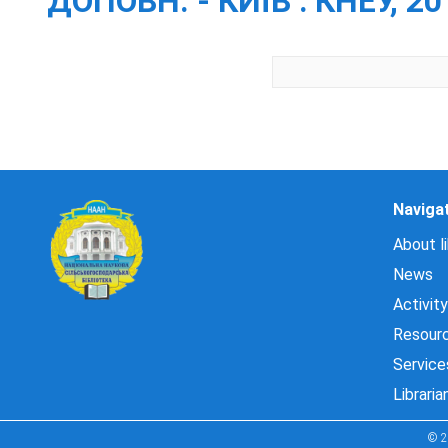
ДОПОВН. - КИЇВ : КНЕУ, 201
Naviga
About li
News
Activity
Resour
Service
Libraria
© 2