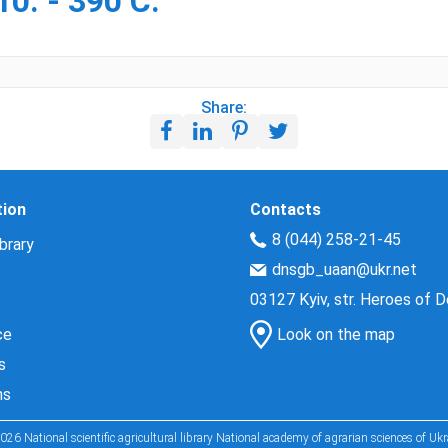
0. - 390 С.
Share:
tion
Contacts
8 (044) 258-21-45
brary
dnsgb_uaan@ukr.net
03127 Kyiv, str. Heroes of 
ce
Look on the map
s
ns
026 National scientific agricultural library National academy of agrarian sciences of Ukr