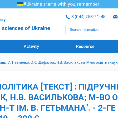
#Ukraine starts with you, remember!
8 (044) 258-21-45
rary
 sciences of Ukraine
Activity
Resource
ш, І.А. Павленко, О.К. Шафалюк, Н.В. Василькова; М-во освіти і науки 
ІТИКА [ТЕКСТ] : ПІДРУЧНИК 
, Н.В. ВАСИЛЬКОВА; М-ВО О
Н-Т ІМ. В. ГЕТЬМАНА". - 2-ГЕ