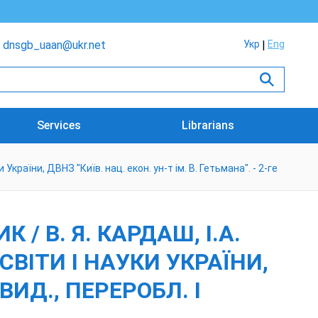
dnsgb_uaan@ukr.net
Укр
Eng
Services
Librarians
України, ДВНЗ "Київ. нац. екон. ун-т ім. В. Гетьмана". - 2-ге
/ В. Я. КАРДАШ, І.А.
СВІТИ І НАУКИ УКРАЇНИ,
 ВИД., ПЕРЕРОБЛ. І