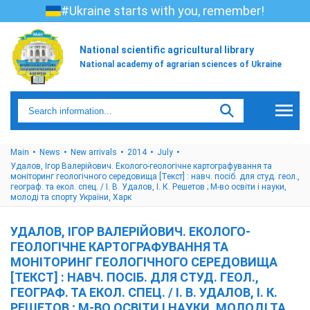
#Ukraine starts with you, remember!
National scientific agricultural library
National academy of agrarian sciences of Ukraine
Main
News
New arrivals
2014
July
Удалов, Ігор Валерійович. Еколого-геологічне картографування та
моніторинг геологічного середовища [Текст] : навч. посіб. для студ. геол.,
географ. та екол. спец. / І. В. Удалов, І. К. Решетов ; М-во освіти і науки,
молоді та спорту України, Харк
УДАЛОВ, ІГОР ВАЛЕРІЙОВИЧ. ЕКОЛОГО-
ГЕОЛОГІЧНЕ КАРТОГРАФУВАННЯ ТА
МОНІТОРИНГ ГЕОЛОГІЧНОГО СЕРЕДОВИЩА
[ТЕКСТ] : НАВЧ. ПОСІБ. ДЛЯ СТУД. ГЕОЛ.,
ГЕОГРАФ. ТА ЕКОЛ. СПЕЦ. / І. В. УДАЛОВ, І. К.
РЕШЕТОВ ; М-ВО ОСВІТИ І НАУКИ, МОЛОДІ ТА