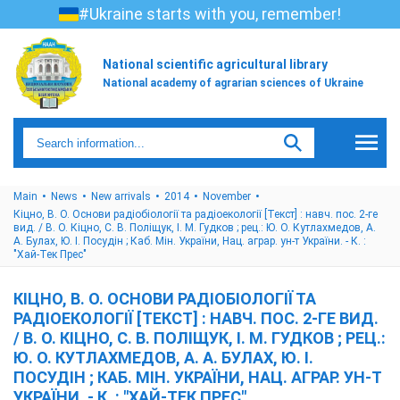
#Ukraine starts with you, remember!
National scientific agricultural library
National academy of agrarian sciences of Ukraine
Main
News
New arrivals
2014
November
Кіцно, В. О. Основи радіобіології та радіоекології [Текст] : навч. пос. 2-ге
вид. / В. О. Кіцно, С. В. Поліщук, І. М. Гудков ; рец.: Ю. О. Кутлахмедов, А.
А. Булах, Ю. І. Посудін ; Каб. Мін. України, Нац. аграр. ун-т України. - К. :
"Хай-Тек Прес"
КІЦНО, В. О. ОСНОВИ РАДІОБІОЛОГІЇ ТА
РАДІОЕКОЛОГІЇ [ТЕКСТ] : НАВЧ. ПОС. 2-ГЕ ВИД.
/ В. О. КІЦНО, С. В. ПОЛІЩУК, І. М. ГУДКОВ ; РЕЦ.:
Ю. О. КУТЛАХМЕДОВ, А. А. БУЛАХ, Ю. І.
ПОСУДІН ; КАБ. МІН. УКРАЇНИ, НАЦ. АГРАР. УН-Т
УКРАЇНИ. - К. : "ХАЙ-ТЕК ПРЕС"