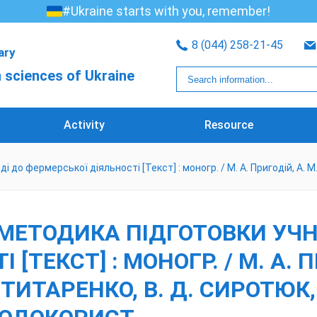
#Ukraine starts with you, remember!
8 (044) 258-21-45
rary
 sciences of Ukraine
Activity
Resource
 до фермерської діяльності [Текст] : моногр. / М. А. Пригодій, А. М. 
 І МЕТОДИКА ПІДГОТОВКИ УЧ
[ТЕКСТ] : МОНОГР. / М. А. П
П. ТИТАРЕНКО, В. Д. СИРОТЮК,