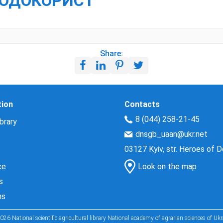
ИРОДОКОРИСТ
Share:
tion
Contacts
8 (044) 258-21-45
brary
dnsgb_uaan@ukr.net
03127 Kyiv, str. Heroes of 
ce
Look on the map
s
ns
026 National scientific agricultural library National academy of agrarian sciences of Ukr