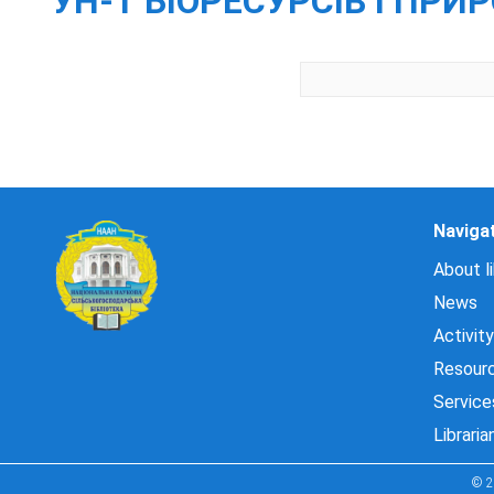
УН-Т БІОРЕСУРСІВ І ПР
Naviga
About li
News
Activity
Resour
Service
Libraria
© 2