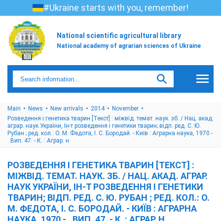
#Ukraine starts with you, remember!
National scientific agricultural library
National academy of agrarian sciences of Ukraine
Main
News
New arrivals
2014
November
Розведення і генетика тварин [Текст] : міжвід. темат. наук. зб. / Нац. акад.
аграр. наук України, Ін-т розведення і генетики тварин; відп. ред. С. Ю.
Рубан ; ред. кол.: О. М. Федота, І. С. Бородай. - Київ : Аграрна наука, 1970 -
. Вип. 47. - К. : Аграр. н
РОЗВЕДЕННЯ І ГЕНЕТИКА ТВАРИН [ТЕКСТ] :
МІЖВІД. ТЕМАТ. НАУК. ЗБ. / НАЦ. АКАД. АГРАР.
НАУК УКРАЇНИ, ІН-Т РОЗВЕДЕННЯ І ГЕНЕТИКИ
ТВАРИН; ВІДП. РЕД. С. Ю. РУБАН ; РЕД. КОЛ.: О.
М. ФЕДОТА, І. С. БОРОДАЙ. - КИЇВ : АГРАРНА
НАУКА, 1970 - . ВИП. 47. - К. : АГРАР. Н