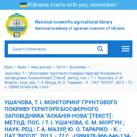
#Ukraine starts with you, remember!
National scientific agricultural library
National academy of agrarian sciences of Ukraine
Main
News
New arrivals
2014
November
Ушачова, Т. І. Моніторинг грунтового покриву території біосферного
заповідника "Асканія-Нова" [Текст] : метод. пос. / Т. І. Ушачова, Є. М.
Моргун ; наук. рец.: Г. А. Мазур, Ю. О. Тараріко. - К. : ПАТ "ВІПОЛ", 2013. - 72
с. -ISBN978-966-646-134-9
УШАЧОВА, Т. І. МОНІТОРИНГ ГРУНТОВОГО
ПОКРИВУ ТЕРИТОРІЇ БІОСФЕРНОГО
ЗАПОВІДНИКА "АСКАНІЯ-НОВА" [ТЕКСТ] :
МЕТОД. ПОС. / Т. І. УШАЧОВА, Є. М. МОРГУН ;
НАУК. РЕЦ.: Г. А. МАЗУР, Ю. О. ТАРАРІКО. - К. :
ПАТ "ВІПОЛ", 2013. - 72 С. -ISBN978-966-646-134-