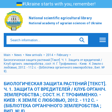
#Ukraine starts with you, remember!
National scientific agricultural library
National academy of agrarian sciences of Ukraine
Main
News
New arrivals
2014
February
Биологическая защита растений [Текст]. Ч. 1. Защита от вредителей /
Клуб органіч. землеробства ; сост. Н. Г. Трофименко. - Киев : К Земле с
любовью, 2012. - 112 с. - (Бібліотека органічного землеробства ; Вип. №
8).
БИОЛОГИЧЕСКАЯ ЗАЩИТА РАСТЕНИЙ [ТЕКСТ].
Ч. 1. ЗАЩИТА ОТ ВРЕДИТЕЛЕЙ / КЛУБ ОРГАНІЧ.
ЗЕМЛЕРОБСТВА ; СОСТ. Н. Г. ТРОФИМЕНКО. -
КИЕВ : К ЗЕМЛЕ С ЛЮБОВЬЮ, 2012. - 112 С. -
(БІБЛІОТЕКА ОРГАНІЧНОГО ЗЕМЛЕРОБСТВА ;
ВИП. № 8).