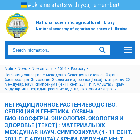
#Ukraine starts with you, remember!
National scientific agricultural library
National academy of agrarian sciences of Ukraine
Main
News
New arrivals
2014
February
Нетрадиционное растениеводство. Селекция и генетика. Охрана
бионоосферы. Эниология. Экология и здоровье [Текст] : материалы ХХ
Междунар. науч. симпозиума (4 - 11 сент. 2011 г., г. Алушта) / Крым.
медунар. ин-т нетрадиц. растениеводства, экологии и здоровь
НЕТРАДИЦИОННОЕ РАСТЕНИЕВОДСТВО.
СЕЛЕКЦИЯ И ГЕНЕТИКА. ОХРАНА
БИОНООСФЕРЫ. ЭНИОЛОГИЯ. ЭКОЛОГИЯ И
ЗДОРОВЬЕ [ТЕКСТ] : МАТЕРИАЛЫ ХХ
МЕЖДУНАР. НАУЧ. СИМПОЗИУМА (4 - 11 СЕНТ.
2011 Г., Г. АЛУШТА) / КРЫМ. МЕДУНАР. ИН-Т