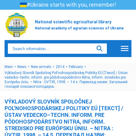
#Ukraine starts with you, remember!
National scientific agricultural library
National academy of agrarian sciences of Ukraine
Main
News
New arrivals
2014
February
Výkladový Slovník Spoločnej Pol’nohospodárskej Politiky EÚ [Текст] / Ústav
vedecko–techn. inform. pre pôdohospodárstvo Nitra, Inform. stredisko pre
Európsku úniu. – Nitra : ÚVTIR, 1998. – 14 s. Переклад назви: Загальний
глосарій сільськогосподарсь
VÝKLADOVÝ SLOVNÍK SPOLOČNEJ
POL’NOHOSPODÁRSKEJ POLITIKY EÚ [ТЕКСТ] /
ÚSTAV VEDECKO–TECHN. INFORM. PRE
PÔDOHOSPODÁRSTVO NITRA, INFORM.
STREDISKO PRE EURÓPSKU ÚNIU. – NITRA :
ÚVTIR, 1998. – 14 S. ПЕРЕКЛАД НАЗВИ: