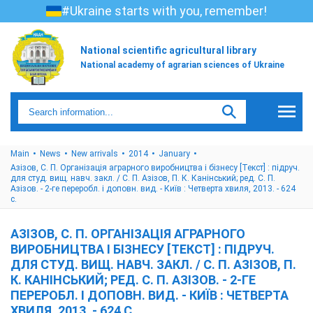
#Ukraine starts with you, remember!
National scientific agricultural library
National academy of agrarian sciences of Ukraine
Main
News
New arrivals
2014
January
Азізов, С. П. Організація аграрного виробництва і бізнесу [Текст] : підруч.
для студ. вищ. навч. закл. / С. П. Азізов, П. К. Канінський; ред. С. П.
Азізов. - 2-ге переробл. і доповн. вид. - Київ : Четверта хвиля, 2013. - 624
с.
АЗІЗОВ, С. П. ОРГАНІЗАЦІЯ АГРАРНОГО
ВИРОБНИЦТВА І БІЗНЕСУ [ТЕКСТ] : ПІДРУЧ.
ДЛЯ СТУД. ВИЩ. НАВЧ. ЗАКЛ. / С. П. АЗІЗОВ, П.
К. КАНІНСЬКИЙ; РЕД. С. П. АЗІЗОВ. - 2-ГЕ
ПЕРЕРОБЛ. І ДОПОВН. ВИД. - КИЇВ : ЧЕТВЕРТА
ХВИЛЯ, 2013. - 624 С.