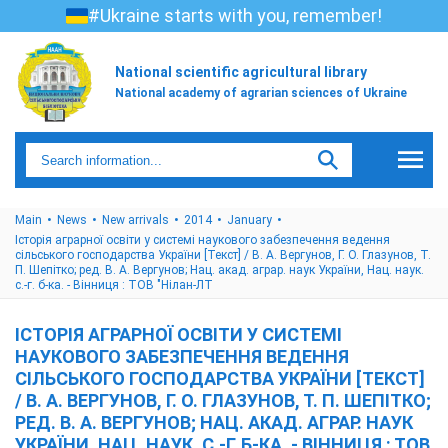
#Ukraine starts with you, remember!
National scientific agricultural library
National academy of agrarian sciences of Ukraine
Main
News
New arrivals
2014
January
Історія аграрної освіти у системі наукового забезпечення ведення
сільського господарства України [Текст] / В. А. Вергунов, Г. О. Глазунов, Т.
П. Шепітко; ред. В. А. Вергунов; Нац. акад. аграр. наук України, Нац. наук.
с.-г. б-ка. - Вінниця : ТОВ "Нілан-ЛТ
ІСТОРІЯ АГРАРНОЇ ОСВІТИ У СИСТЕМІ
НАУКОВОГО ЗАБЕЗПЕЧЕННЯ ВЕДЕННЯ
СІЛЬСЬКОГО ГОСПОДАРСТВА УКРАЇНИ [ТЕКСТ]
/ В. А. ВЕРГУНОВ, Г. О. ГЛАЗУНОВ, Т. П. ШЕПІТКО;
РЕД. В. А. ВЕРГУНОВ; НАЦ. АКАД. АГРАР. НАУК
УКРАЇНИ, НАЦ. НАУК. С.-Г. Б-КА. - ВІННИЦЯ : ТОВ