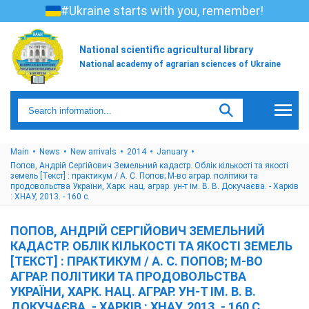
#Ukraine starts with you, remember!
National scientific agricultural library
National academy of agrarian sciences of Ukraine
Main
News
New arrivals
2014
January
Попов, Андрій Сергійович Земельний кадастр. Облік кількості та якості
земель [Текст] : практикум / А. С. Попов; М-во аграр. політики та
продовольства України, Харк. нац. аграр. ун-т ім. В. В. Докучаєва. - Харків
: ХНАУ, 2013. - 160 с.
ПОПОВ, АНДРІЙ СЕРГІЙОВИЧ ЗЕМЕЛЬНИЙ
КАДАСТР. ОБЛІК КІЛЬКОСТІ ТА ЯКОСТІ ЗЕМЕЛЬ
[ТЕКСТ] : ПРАКТИКУМ / А. С. ПОПОВ; М-ВО
АГРАР. ПОЛІТИКИ ТА ПРОДОВОЛЬСТВА
УКРАЇНИ, ХАРК. НАЦ. АГРАР. УН-Т ІМ. В. В.
ДОКУЧАЄВА. - ХАРКІВ : ХНАУ, 2013. - 160 С.