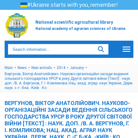
#Ukraine starts with you, remember!
National scientific agricultural library
National academy of agrarian sciences of Ukraine
Main
News
New arrivals
2014
January
Вергунов, Віктор Анатолійович. Науково-організаційні засади ведення
сільського господарства УРСР в року Другої світової війни [Текст] : наук.
доп. /В. А. Вергунов, Г. І. Комликова; Нац. акад. аграр. наук України, Держ.
наук. с.-г. б-ка. -Київ : Ко
ВЕРГУНОВ, ВІКТОР АНАТОЛІЙОВИЧ. НАУКОВО-
ОРГАНІЗАЦІЙНІ ЗАСАДИ ВЕДЕННЯ СІЛЬСЬКОГО
ГОСПОДАРСТВА УРСР В РОКУ ДРУГОЇ СВІТОВОЇ
ВІЙНИ [ТЕКСТ] : НАУК. ДОП. /В. А. ВЕРГУНОВ, Г.
І. КОМЛИКОВА; НАЦ. АКАД. АГРАР. НАУК
УКРАЇНИ, ДЕРЖ. НАУК. С.-Г. Б-КА. -КИЇВ : КО