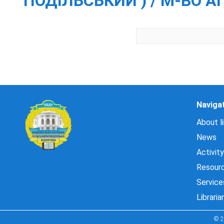
ПОДІЛЬСЬКИЙ ) / М-ВО А
Naviga
About li
News
Activity
Resour
Service
Libraria
© 2