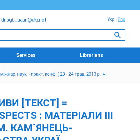
dnsgb_uaan@ukr.net
Укр
Eng
Services
Librarians
жнар. наук. - практ. конф. ( 23 - 24 трав. 2013 р., м.
ВИ [ТЕКСТ] =
PECTS : МАТЕРІАЛИ ІІІ
, М. КАМ`ЯНЕЦЬ-