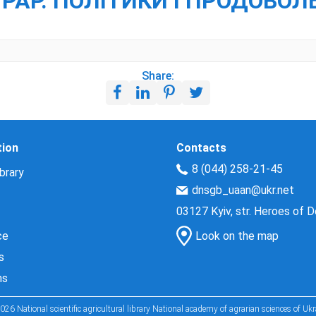
ГРАР. ПОЛІТИКИ І ПРОДОВОЛ
Share:
tion
Contacts
8 (044) 258-21-45
brary
dnsgb_uaan@ukr.net
03127 Kyiv, str. Heroes of 
ce
Look on the map
s
ns
026 National scientific agricultural library National academy of agrarian sciences of Ukr