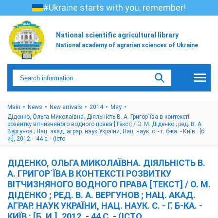
#Ukraine starts with you, remember!
National scientific agricultural library
National academy of agrarian sciences of Ukraine
Main
News
New arrivals
2014
May
Діденко, Ольга Миколаївна. Діяльність В. А. Григор`їва в контексті
розвитку вітчизняного водного права [Текст] / О. М. Діденко ; ред. В. А.
Вергунов ; Нац. акад. аграр. наук України, Нац. наук. с. - г. б-ка. - Київ : [б.
и.], 2012. - 44 с. - (Істо
ДІДЕНКО, ОЛЬГА МИКОЛАЇВНА. ДІЯЛЬНІСТЬ В.
А. ГРИГОР`ЇВА В КОНТЕКСТІ РОЗВИТКУ
ВІТЧИЗНЯНОГО ВОДНОГО ПРАВА [ТЕКСТ] / О. М.
ДІДЕНКО ; РЕД. В. А. ВЕРГУНОВ ; НАЦ. АКАД.
АГРАР. НАУК УКРАЇНИ, НАЦ. НАУК. С. - Г. Б-КА. -
КИЇВ : [Б. И.], 2012. - 44 С. - (ІСТО