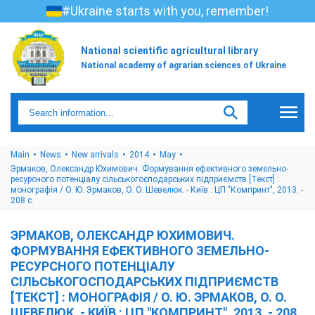
#Ukraine starts with you, remember!
National scientific agricultural library
National academy of agrarian sciences of Ukraine
Main
News
New arrivals
2014
May
Эрмаков, Олександр Юхимович. Формування ефективного земельно-
ресурсного потенціалу сільськогосподарських підприємств [Текст] :
монографія / О. Ю. Эрмаков, О. О. Шевелюк. - Київ : ЦП "Компринт", 2013. -
208 с.
ЭРМАКОВ, ОЛЕКСАНДР ЮХИМОВИЧ.
ФОРМУВАННЯ ЕФЕКТИВНОГО ЗЕМЕЛЬНО-
РЕСУРСНОГО ПОТЕНЦІАЛУ
СІЛЬСЬКОГОСПОДАРСЬКИХ ПІДПРИЄМСТВ
[ТЕКСТ] : МОНОГРАФІЯ / О. Ю. ЭРМАКОВ, О. О.
ШЕВЕЛЮК. - КИЇВ : ЦП "КОМПРИНТ", 2013. - 208