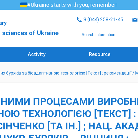
#Ukraine starts with you, remember!
8 (044) 258-21-45
rary
 sciences of Ukraine
Activity
Resource
яків за біоадаптивною технологією [Текст] : рекомендації / М. В. Ро
ІЧНИМИ ПРОЦЕСАМИ ВИРОБН
ОЮ ТЕХНОЛОГІЄЮ [ТЕКСТ] : 
 СІНЧЕНКО [ТА ІН.] ; НАЦ. АК