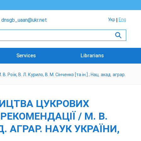
dnsgb_uaan@ukr.net
Укр
Eng
Services
Librarians
їк, В. Л. Курило, В. М. Сінченко [та ін.] ; Нац. акад. аграр.
ИЦТВА ЦУКРОВИХ
РЕКОМЕНДАЦІЇ / М. В.
АД. АГРАР. НАУК УКРАЇНИ,