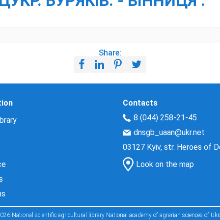
ЦУКР. БУРЯКІВ. - ВІННИЦЯ :
Share:
tion
Contacts
8 (044) 258-21-45
brary
dnsgb_uaan@ukr.net
03127 Kyiv, str. Heroes of 
ce
Look on the map
s
ns
026 National scientific agricultural library National academy of agrarian sciences of Ukr