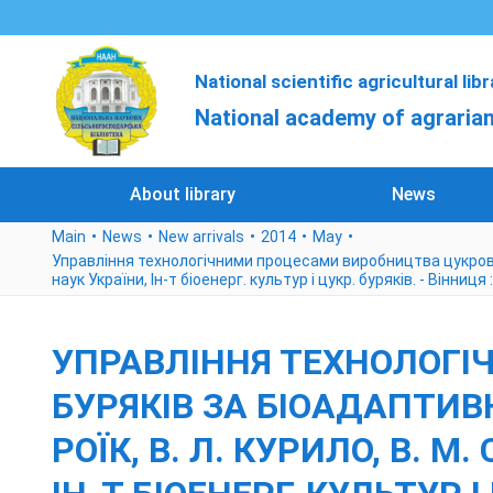
National scientific agricultural lib
National academy of agrarian
About library
News
Main
News
New arrivals
2014
May
Управління технологічними процесами виробництва цукрових бур
наук України, Ін-т біоенерг. культур і цукр. буряків. - Вінниця :
УПРАВЛІННЯ ТЕХНОЛОГ
БУРЯКІВ ЗА БІОАДАПТИВН
РОЇК, В. Л. КУРИЛО, В. М.