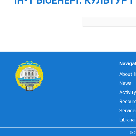
ІН-Т БІОЕНЕРГ. КУЛЬТУР І 
Naviga
About li
News
Activity
Resour
Service
Libraria
© 2