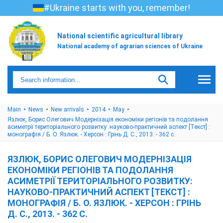
#Ukraine starts with you, remember!
National scientific agricultural library
National academy of agrarian sciences of Ukraine
Main
News
New arrivals
2014
May
Язлюк, Борис Олегович Модернізація економіки регіонів та подолання
асиметрії територіального розвитку: науково-практичний аспект [Текст] :
монографія / Б. О. Язлюк. - Херсон : Грінь Д. С., 2013. - 362 с.
ЯЗЛЮК, БОРИС ОЛЕГОВИЧ МОДЕРНІЗАЦІЯ
ЕКОНОМІКИ РЕГІОНІВ ТА ПОДОЛАННЯ
АСИМЕТРІЇ ТЕРИТОРІАЛЬНОГО РОЗВИТКУ:
НАУКОВО-ПРАКТИЧНИЙ АСПЕКТ [ТЕКСТ] :
МОНОГРАФІЯ / Б. О. ЯЗЛЮК. - ХЕРСОН : ГРІНЬ
Д. С., 2013. - 362 С.