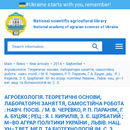
#Ukraine starts with you, remember!
National scientific agricultural library
National academy of agrarian sciences of Ukraine
Main
News
New arrivals
2014
September
Агроекологія. Теоретичні основи, лабораторні заняття, самостійна
робота : навч. посіб. / М. В. Черевко, Р. П. Параняк, Г. А. Буцяк ; рец.: Я. І.
Кирилів, З. Є. Щербатий ; М–во аграр. політики України , Львів. нац. ун–т
вет. мед. та біотехнологій ім. С. З.
АГРОЕКОЛОГІЯ. ТЕОРЕТИЧНІ ОСНОВИ,
ЛАБОРАТОРНІ ЗАНЯТТЯ, САМОСТІЙНА РОБОТА
: НАВЧ. ПОСІБ. / М. В. ЧЕРЕВКО, Р. П. ПАРАНЯК, Г.
А. БУЦЯК ; РЕЦ.: Я. І. КИРИЛІВ, З. Є. ЩЕРБАТИЙ ;
М–ВО АГРАР. ПОЛІТИКИ УКРАЇНИ , ЛЬВІВ. НАЦ.
УН–Т ВЕТ. МЕД. ТА БІОТЕХНОЛОГІЙ ІМ. С. З.